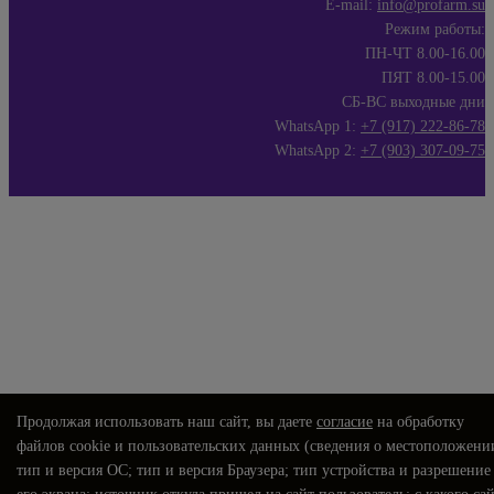
E-mail:
info@profarm.su
Режим работы:
ПН-ЧТ 8.00-16.00
ПЯТ 8.00-15.00
СБ-ВС выходные дни
WhatsApp 1:
+7 (917) 222-86-78
WhatsApp 2:
+7 (903) 307-09-75
Продолжая использовать наш сайт, вы даете
согласие
на обработку
файлов cookie и пользовательских данных (сведения о местоположени
тип и версия ОС; тип и версия Браузера; тип устройства и разрешение