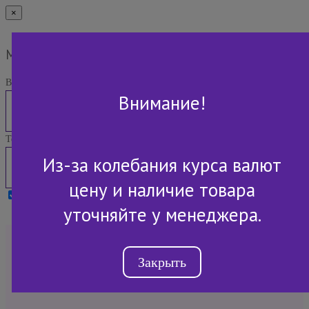
×
Мы Вам перезвоним
Ваше имя:
Внимание!
Телефон:
Из-за колебания курса валют
цену и наличие товара
Я принимаю условия
Политики конфиденциальности
уточняйте у менеджера.
+7 (843) 2-507-607
Закрыть
Обратный звонок