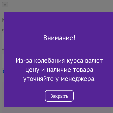
×
Мы Вам перезвоним
Ваше имя:
Внимание!
Телефон:
Из-за колебания курса валют
цену и наличие товара
Я принимаю условия
Политики конфиденциальности
уточняйте у менеджера.
+7 (843) 2-507-607
Закрыть
Обратный звонок