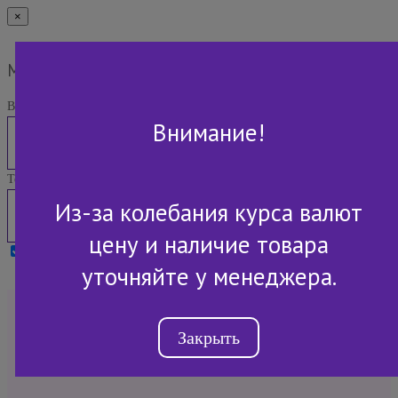
×
Мы Вам перезвоним
Ваше имя:
Внимание!
Телефон:
Из-за колебания курса валют
цену и наличие товара
Я принимаю условия
Политики конфиденциальности
уточняйте у менеджера.
+7 (843) 2-507-607
Закрыть
Обратный звонок