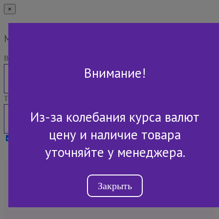
×
Мы Вам перезвоним
Ваше имя:
Внимание!
Телефон:
Из-за колебания курса валют
цену и наличие товара
Я принимаю условия
Политики конфиденциальности
уточняйте у менеджера.
+7 (843) 2-507-607
Закрыть
Обратный звонок